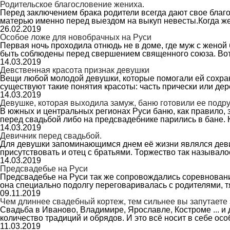
Родительское благословение жениха.
Перед заключением брака родители всегда дают свое благо
матерью именно перед выездом на выкуп невесты.Когда же
26.02.2019
Особое ложе для новобрачных на Руси
Первая ночь проходила отнюдь не в доме, где муж с женой 
быть соблюдены перед свершением священного союза. Во
14.03.2019
Девственная красота признак девушки
Вещи любой молодой девушки, которые помогали ей сохран
существуют такие понятия красоты: часть прически или д
14.03.2019
Девушке, которая выходила замуж, баню готовили ее подру
В южных и центральных регионах Руси баню, как правило, 
перед свадьбой либо на предсвадебнике парились в бане
14.03.2019
Девичник перед свадьбой.
Для девушки запоминающимся днем её жизни являлся девич
присутствовать и отец с братьями. Торжество так называл
14.03.2019
Предсвадебье на Руси
Предсвадебье на Руси так же сопровождались соревновани
она специально подолгу переговаривалась с родителями, 
09.11.2019
Чем длиннее свадебный кортеж, тем сильнее вы запутаете
Свадьба в Иваново, Владимире, Ярославле, Костроме ... и 
количество традиций и обрядов. И это всё носит в себе о
11.03.2019