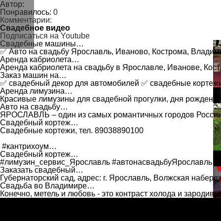
Автор:
Понравилось:
0
Комментарии:
Свадебное видео
Подписаться на Youtube
Свадебные машины…
✅ Авто на свадьбу Ярославль, Иваново, Кострома, Влади
Аренда кабриолета…
Аренда кабриолета на свадьбу в Ярославле, Иванове, Ко
Заказ машин на…
✅ свадебный декор для автомобилей ✅ свадебные корте
Аренда лимузина…
Красивые лимузины для свадебной прогулки, дня рождени
Авто на свадьбу…
ЯРОСЛАВЛЬ – один из самых романтичных городов Росси
Свадебный кортеж…
Свадебные кортежи, тел. 89038890100
#кантрихоум…
Свадебный кортеж…
#лимузин_сервис_Ярославль #автонасвадьбуЯрославль #
Заказать свадебный…
Губернаторский сад, адрес: г. Ярославль, Волжская набер
Свадьба во Владимире…
Конечно, метель и любовь - это контраст холода и зароди