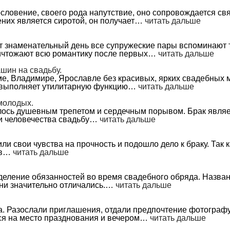
словение, своего рода напутствие, оно сопровождается св
них является сиротой, он получает…
читать дальше
т знаменательный день все супружеские пары вспоминают т
ничтожают всю романтику после первых…
читать дальше
шин на свадьбу.
е, Владимире, Ярославле без красивых, ярких свадебных 
же выполняет утилитарную функцию…
читать дальше
молодых.
 душевным трепетом и сердечным порывом. Брак являетс
и человечества свадьбу…
читать дальше
и чувства на прочность и подошло дело к браку. Так ка
ов…
читать дальше
деление обязанностей во время свадебного обряда. Назван
они значительно отличались.…
читать дальше
а. Разослали приглашения, отдали предпочтение фотографу
ься на место празднования и вечером…
читать дальше