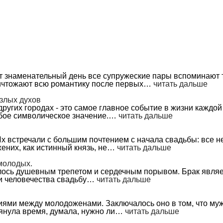
т знаменательный день все супружеские пары вспоминают т
ничтожают всю романтику после первых…
читать дальше
 злых духов
других городах - это самое главное событие в жизни каждо
собое символическое значение.…
читать дальше
Их встречали с большим почтением с начала свадьбы: все 
жених, как истинный князь, не…
читать дальше
молодых.
 душевным трепетом и сердечным порывом. Брак являетс
и человечества свадьбу…
читать дальше
ями между молодоженами. Заключалось оно в том, что муж
тянула время, думала, нужно ли…
читать дальше