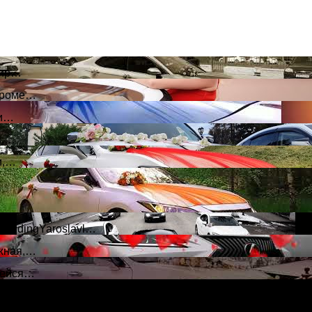
мир…
строме…
жи…
я,…
и,…
weddingYaroslavl…
ежная,…
вшейся…