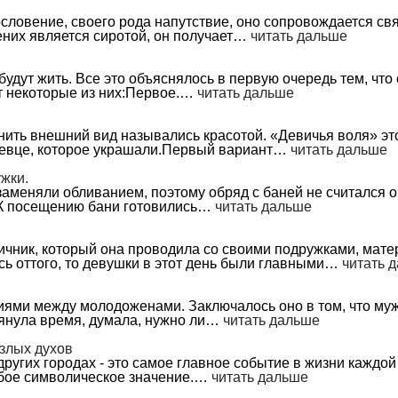
словение, своего рода напутствие, оно сопровождается св
них является сиротой, он получает…
читать дальше
будут жить. Все это объяснялось в первую очередь тем, чт
т некоторые из них:Первое.…
читать дальше
ить внешний вид назывались красотой. «Девичья воля» это
еревце, которое украшали.Первый вариант…
читать дальше
жки.
заменяли обливанием, поэтому обряд с баней не считался 
. К посещению бани готовились…
читать дальше
ник, который она проводила со своими подружками, матерь
ось оттого, то девушки в этот день были главными…
читать 
ями между молодоженами. Заключалось оно в том, что муж
тянула время, думала, нужно ли…
читать дальше
 злых духов
других городах - это самое главное событие в жизни каждо
собое символическое значение.…
читать дальше