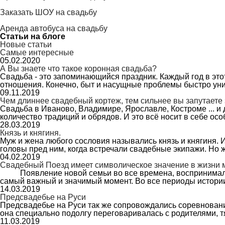
Заказать ШОУ на свадьбу
Аренда автобуса на свадьбу
Статьи на блоге
Новые статьи
Самые интересные
05.02.2020
А Вы знаете что такое коронная свадьба?
Свадьба - это запоминающийся праздник. Каждый год в это
отношения. Конечно, быт и насущные проблемы быстро у
09.11.2019
Чем длиннее свадебный кортеж, тем сильнее вы запутаете
Свадьба в Иваново, Владимире, Ярославле, Костроме ... и 
количество традиций и обрядов. И это всё носит в себе о
28.03.2019
Князь и княгиня.
Муж и жена любого сословия назывались князь и княгиня. 
головы пред ним, когда встречали свадебные экипажи. Но 
04.02.2019
Свадебный Поезд имеет символическое значение в жизни 
Появление новой семьи во все времена, воспринималось
самый важный и значимый момент. Во все периоды истори
14.03.2019
Предсвадебье на Руси
Предсвадебье на Руси так же сопровождались соревновани
она специально подолгу переговаривалась с родителями, 
11.03.2019