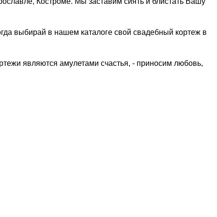
славле, Костроме. Мы заставим сиять и блистать Вашу
гда выбирай в нашем каталоге свой свадебный кортеж в
ортежи являются амулетами счастья, - приносим любовь,