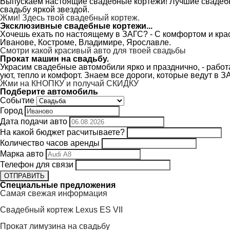
Выпускаем настоящие свадебные кортежи! Лучшие свадебн
свадьбу яркой звездой.
Жми! Здесь твой свадебный кортеж.
Эксклюзивные свадебные кортежи...
Хочешь ехать по настоящему в ЗАГС? - С комфортом и кра
Иванове, Костроме, Владимире, Ярославле.
Смотри какой красивый авто для твоей свадьбы
Прокат машин на свадьбу.
Украсим свадебные автомобили ярко и празднично, - работа
уют, тепло и комфорт. Знаем все дороги, которые ведут в З
Жми на КНОПКУ и получай СКИДКУ
Подберите автомобиль
Событие
Город
Дата подачи авто
На какой бюджет расчитываете?
Количество часов аренды
Марка авто
Телефон для связи
ОТПРАВИТЬ
Специальные предложения
Самая свежая информация
Свадебный кортеж Lexus ES VII
Прокат лимузина на свадьбу