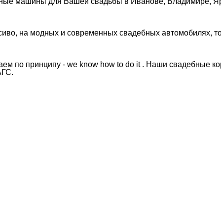
ые машины для Вашей свадьбы в Иванове, Владимире, Яро
сиво, на модных и современных свадебных автомобилях, то
ем по принципу - we know how to do it . Наши свадебные к
АГС.