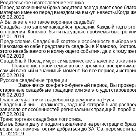
Родительское благословение жениха.
Перед заключением брака родители всегда дают свое благо
матерью именно перед выездом на выкуп невесты.Когда же
05.02.2020
А Вы знаете что такое коронная свадьба?
Свадьба - это запоминающийся праздник. Каждый год в это
отношения. Конечно, быт и насущные проблемы быстро у
07.01.2019
Предисловие. Свадебный кортеж и особенности выбора ма
Невозможно себе представить свадьбы в Иваново, Костром
этого незабыаемого и волнующего события, да и к тому 
04.02.2019
Свадебный Поезд имеет символическое значение в жизни 
Появление новой семьи во все времена, воспринималось
самый важный и значимый момент. Во все периоды истори
05.02.2019
Русские свадебные традиции
Закончился конфетно-букетный период. Вы проверили сво
старинные свадебные традиции или же это удел старовер
06.02.2019
Главные участники свадебной церемонии на Руси.
Свадебный чин – должность, задачей которой было распре
зависело от особенностей региональных традиций, порой 
07.02.2019
Транспортная свадебная логистика.
Вы выбрали дату и подали заявление на регистрацию брак
вещи: как помочь гостям добраться до ЗАГСа, переместит
11.02.2019