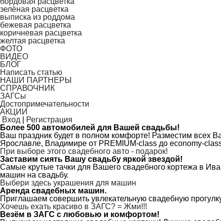
бордовая расцветка
зелёная расцветка
выписка из роддома
бежевая расцветка
коричневая расцветка
желтая расцветка
ФОТО
ВИДЕО
БЛОГ
Написать статью
НАШИ ПАРТНЕРЫ
СПРАВОЧНИК
ЗАГСы
Достопримечательности
АКЦИИ
Вход
|
Регистрация
Более 500 автомобилей для Вашей свадьбы!
Ваш праздник будет в полном комфорте! Разместим всех В
Ярославле, Владимире от PREMIUM-class до economy-class,
При выборе этого свадебного авто - подарок!
Заставим сиять Вашу свадьбу яркой звездой!
Самые крутые тачки для Вашего свадебного кортежа в Ива
машин на свадьбу.
Выбери здесь украшения для машин
Аренда свадебных машин.
Приглашаем совершить увлекательную свадебную прогулку
Хочешь ехать красиво в ЗАГС? = Жми!!!
Везём в ЗАГС с любовью и комфортом!