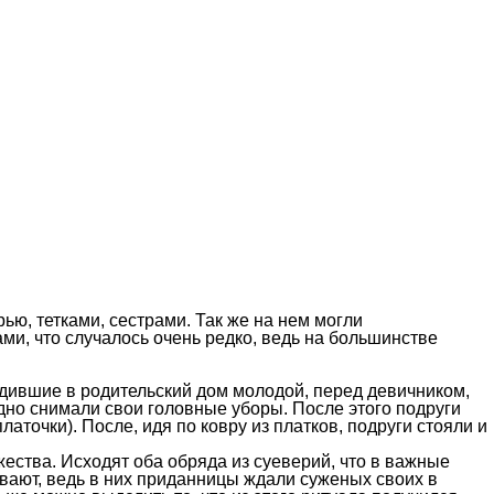
ю, тетками, сестрами. Так же на нем могли
ами, что случалось очень редко, ведь на большинстве
одившие в родительский дом молодой, перед девичником,
дно снимали свои головные уборы. После этого подруги
аточки). После, идя по ковру из платков, подруги стояли и
ества. Исходят оба обряда из суеверий, что в важные
вают, ведь в них приданницы ждали суженых своих в