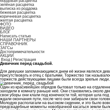
бордовая расцветка
зелёная расцветка
выписка из роддома
бежевая расцветка
коричневая расцветка
желтая расцветка
ФОТО
ВИДЕО
БЛОГ
Написать статью
НАШИ ПАРТНЕРЫ
СПРАВОЧНИК
ЗАГСы
Достопримечательности
АКЦИИ
Вход
|
Регистрация
Девичник перед свадьбой.
Для девушки запоминающимся днем её жизни являлся девич
присутствовать и отец с братьями. Торжество так называло
торжеств действующими лицами были всегда зрелые люди.
Один из красивейших обрядов бытовал только на отдаленны
заходили в комнату раньше неё. Они становились около дв
свои уборы они клали под конечности той, которая шла под 
ждали окончания пути, после чего они забирали свои голо
Молодую располагали на высоком сидении, и это было вовсе
предсвадебные моменты новобрачной касаться земли было 