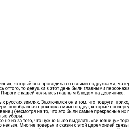
ник, который она проводила со своими подружками, матерь
сь оттого, то девушки в этот день были главными персонаж
 Пироги с кашей являлись главным блюдом на девичнике.
х русских землях. Заключался он в том, что подруги, прих
ери, новобрачная проходила мимо подруг, которые поочере
венец (несмотря на то, что это были самые прекрасные их пл
вные уборы.
 не из-за того, что нужно было выделить «виновницу» торж
нельзя. Многие поверья и сказки с этой церемонией связы