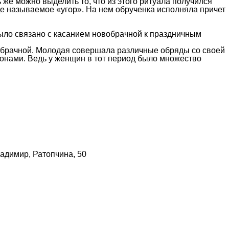
ь же можно выделить то, что из этого ритуала получился
де называемое «угор». На нем обрученка исполняла причет
ыло связано с касанием новобрачной к праздничным
овобрачной. Молодая совершала различные обряды со своей
онами. Ведь у женщин в тот период было множество
адимир, Ратопчина, 50