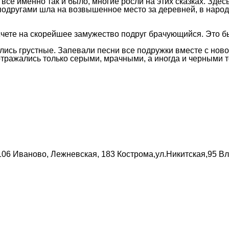
все именно так и было, многие росли на этих сказках. Здес
 подругами шла на возвышенное место за деревней, в наро
счете на скорейшее замужество подруг брачующийся. Это б
пелись грустные. Запевали песни все подружки вместе с н
тражались только серыми, мрачными, а иногда и черными т
106
Иваново, Лежневская, 183
Кострома,ул.Никитская,95
Вл