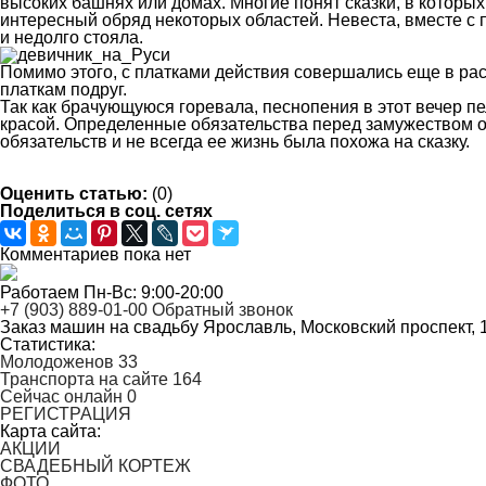
высоких башнях или домах. Многие понят сказки, в которых 
интересный обряд некоторых областей. Невеста, вместе с
и недолго стояла.
Помимо этого, с платками действия совершались еще в ра
платкам подруг.
Так как брачующуюся горевала, песнопения в этот вечер 
красой. Определенные обязательства перед замужеством о
обязательств и не всегда ее жизнь была похожа на сказку.
Оценить статью:
(0)
Поделиться в соц. сетях
Комментариев пока нет
Работаем Пн-Вс: 9:00-20:00
+7 (903) 889-01-00
Обратный звонок
Заказ машин на свадьбу
Ярославль, Московский проспект, 
Статистика:
Молодоженов
33
Транспорта на сайте
164
Сейчас онлайн
0
РЕГИСТРАЦИЯ
Карта сайта:
АКЦИИ
СВАДЕБНЫЙ КОРТЕЖ
ФОТО