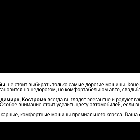
бы
, не стоит выбирать только самые дорогие машины. Коне
ановится на недорогом, но комфортабельном авто, свадьба 
адимире, Костроме
всегда выглядят элегантно и радуют вз
т. Особое внимание стоит уделить цвету автомобилей, если
 шикарные, комфортные машины премиального класса. Ваша