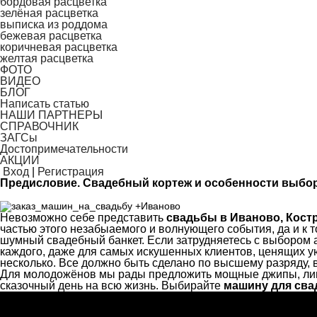
бордовая расцветка
зелёная расцветка
выписка из роддома
бежевая расцветка
коричневая расцветка
желтая расцветка
ФОТО
ВИДЕО
БЛОГ
Написать статью
НАШИ ПАРТНЕРЫ
СПРАВОЧНИК
ЗАГСы
Достопримечательности
АКЦИИ
Вход
|
Регистрация
Предисловие. Свадебный кортеж и особенности выбор
Невозможно себе представить
свадьбы в Иваново, Кост
частью этого незабыаемого и волнующего события, да и к 
шумный свадебный банкет. Если затрудняетесь с выбором а
каждого, даже для самых искушенных клиентов, ценящих у
несколько. Все должно быть сделано по высшему разряду, 
Для молодожёнов мы рады предложить мощные джипы, лимуз
сказочный день на всю жизнь. Выбирайте
машину для св