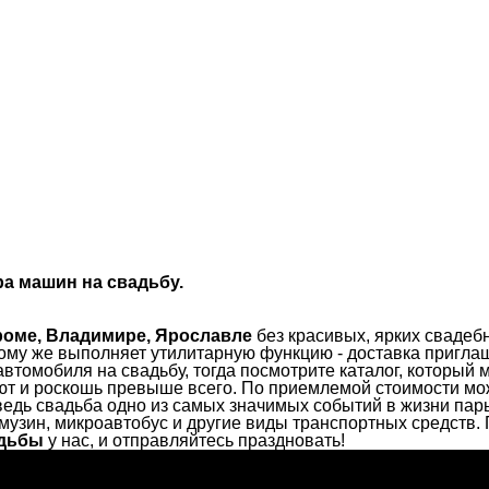
а машин на свадьбу.
роме, Владимире, Ярославле
без красивых, ярких сваде
тому же выполняет утилитарную функцию - доставка приглаш
втомобиля на свадьбу, тогда посмотрите каталог, который 
ют и роскошь превыше всего. По приемлемой стоимости мо
ведь свадьба одно из самых значимых событий в жизни пар
ин, микроавтобус и другие виды транспортных средств. П
адьбы
у нас, и отправляйтесь праздновать!