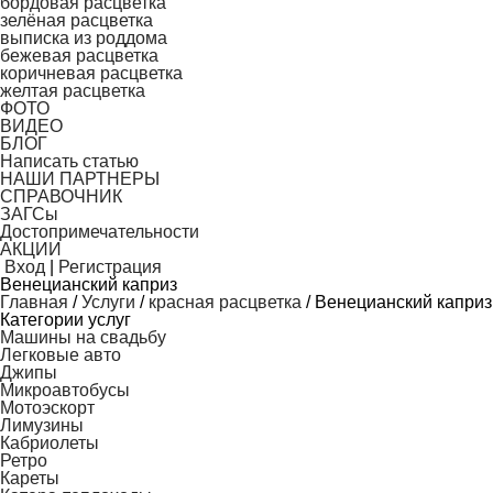
бордовая расцветка
зелёная расцветка
выписка из роддома
бежевая расцветка
коричневая расцветка
желтая расцветка
ФОТО
ВИДЕО
БЛОГ
Написать статью
НАШИ ПАРТНЕРЫ
СПРАВОЧНИК
ЗАГСы
Достопримечательности
АКЦИИ
Вход
|
Регистрация
Венецианский каприз
Главная
/
Услуги
/
красная расцветка
/
Венецианский каприз
Категории услуг
Машины на свадьбу
Легковые авто
Джипы
Микроавтобусы
Мотоэскорт
Лимузины
Кабриолеты
Ретро
Кареты