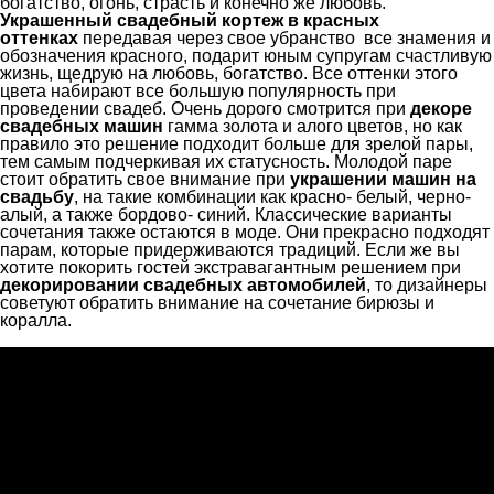
богатство, огонь, страсть и конечно же любовь.
Украшенный свадебный кортеж в красных
оттенках
передавая через свое убранство все знамения и
обозначения красного, подарит юным супругам счастливую
жизнь, щедрую на любовь, богатство. Все оттенки этого
цвета набирают все большую популярность при
проведении свадеб. Очень дорого смотрится при
декоре
свадебных машин
гамма золота и алого цветов, но как
правило это решение подходит больше для зрелой пары,
тем самым подчеркивая их статусность. Молодой паре
стоит обратить свое внимание при
украшении машин на
свадьбу
, на такие комбинации как красно- белый, черно-
алый, а также бордово- синий. Классические варианты
сочетания также остаются в моде. Они прекрасно подходят
парам, которые придерживаются традиций. Если же вы
хотите покорить гостей экстравагантным решением при
декорировании свадебных автомобилей
, то дизайнеры
советуют обратить внимание на сочетание бирюзы и
коралла.