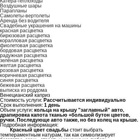
Катера-теплоходы
Воздушные шары
Парапланы
Самолеты-вертолеты
Аренда без водителя
Свадебные украшения на машины
красная расцветка
бирюзовая расцветка
коралловая расцветка
фиолетовая расцветка
бордовая расцветка
радужная расцветка
зелёная расцветка
желтая расцветка
розовая расцветка
коричневая расцветка
синяя расцветка
бежевая расцветка
выписка из роддома
Венецианский каприз
Стоимость услуги:
Рассчитывается индивидуально
Срок выполнения:
1
день
Объем услуги:
кольца на крышу "заглавный" авто,
драпировка капота тканью +большой бутон цветов,
ручки. Последующе авто также, но без колец на крыше.
Подробная информация:
Красный цвет свадьбы
стоит выбрать
темпераментным натурам, так как символизирует