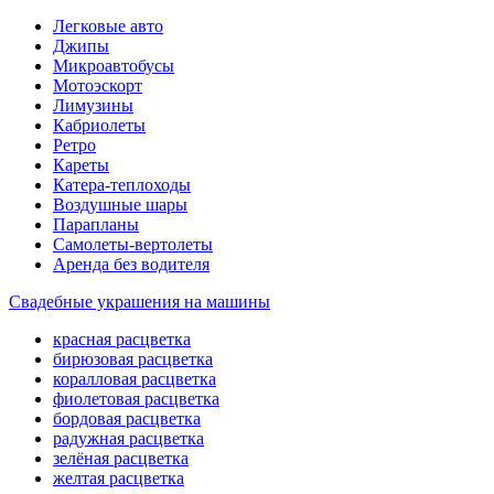
Легковые авто
Джипы
Микроавтобусы
Мотоэскорт
Лимузины
Кабриолеты
Ретро
Кареты
Катера-теплоходы
Воздушные шары
Парапланы
Самолеты-вертолеты
Аренда без водителя
Свадебные украшения на машины
красная расцветка
бирюзовая расцветка
коралловая расцветка
фиолетовая расцветка
бордовая расцветка
радужная расцветка
зелёная расцветка
желтая расцветка