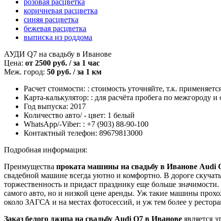
розовая расцветка
коричневая расцветка
синяя расцветка
бежевая расцветка
выписка из роддома
АУДИ Q7 на свадьбу в Иванове
Цена:
от 2500 руб. / за 1 час
Меж. город:
50 руб. / за 1 км
Расчет стоимости: :
стоимость уточняйте, т.к. применяетс
Карта-калькулятор: :
для расчёта пробега по межгороду и 
Год выпуска:
2017
Количество авто/ - цвет:
1 белый
WhatsApp/-Viber: :
+7 (903) 88-90-100
Контактный телефон:
89679813000
Подробная информация:
Преимущества
проката машины на свадьбу в Иванове Audi 
свадебной машине всегда уютно и комфортно. В дороге скучать
торжественность и придаст празднику еще больше значимости.
самого авто, но и низкой цене аренды. Уж такие машины прохо
около ЗАГСА и на местах фотосессий, и уж тем более у рестора
Заказ белого джипа на свадьбу Audi Q7 в Иванове
является э