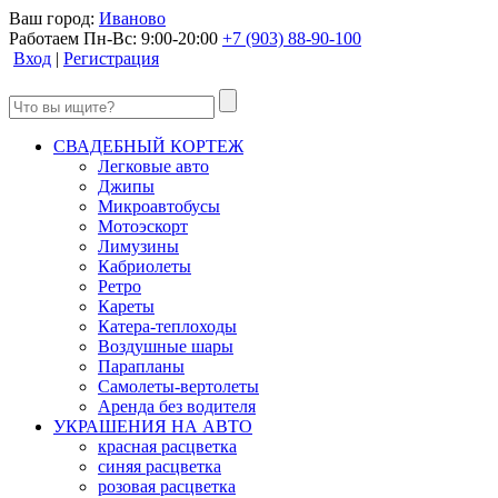
Ваш город:
Иваново
Работаем Пн-Вс: 9:00-20:00
+7 (903) 88-90-100
Вход
|
Регистрация
СВАДЕБНЫЙ КОРТЕЖ
Легковые авто
Джипы
Микроавтобусы
Мотоэскорт
Лимузины
Кабриолеты
Ретро
Кареты
Катера-теплоходы
Воздушные шары
Парапланы
Самолеты-вертолеты
Аренда без водителя
УКРАШЕНИЯ НА АВТО
красная расцветка
синяя расцветка
розовая расцветка