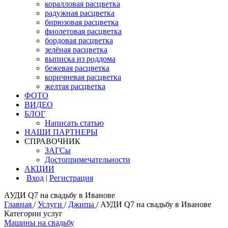
коралловая расцветка
радужная расцветка
бирюзовая расцветка
фиолетовая расцветка
бордовая расцветка
зелёная расцветка
выписка из роддома
бежевая расцветка
коричневая расцветка
желтая расцветка
ФОТО
ВИДЕО
БЛОГ
Написать статью
НАШИ ПАРТНЕРЫ
СПРАВОЧНИК
ЗАГСы
Достопримечательности
АКЦИИ
Вход
|
Регистрация
АУДИ Q7 на свадьбу в Иванове
Главная
/
Услуги
/
Джипы
/
АУДИ Q7 на свадьбу в Иванове
Категории услуг
Машины на свадьбу