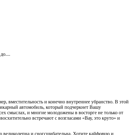
о....
змер, вместительность и конечно внутреннее убранство. В этой
икарный автомобиль, который подчеркнет Вашу
всех смыслах, и многие молодожены в восторге не только от
осхитительно встречают с возгласами «Вау, это круто» и
но великолепна и сногсшибательна. Хотите кайфовую и