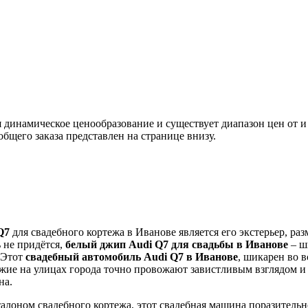
я динамическое ценообразование и существует диапазон цен от и д
общего заказа представлен на странице внизу.
Q7
для свадебного кортежа в Иванове является его экстерьер, ра
 не придётся,
белый джип Audi Q7 для свадьбы в Иванове
– ш
 Этот
свадебный автомобиль Audi Q7 в Иванове
, шикарен во 
жие на улицах города точно провожают завистливым взглядом и в
на.
талоном свадебного кортежа, этот свадебная машина поразитель