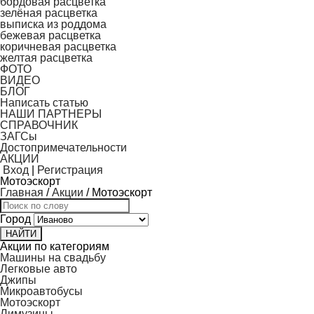
бордовая расцветка
зелёная расцветка
выписка из роддома
бежевая расцветка
коричневая расцветка
желтая расцветка
ФОТО
ВИДЕО
БЛОГ
Написать статью
НАШИ ПАРТНЕРЫ
СПРАВОЧНИК
ЗАГСы
Достопримечательности
АКЦИИ
Вход
|
Регистрация
Мотоэскорт
Главная
/
Акции
/
Мотоэскорт
Город
НАЙТИ
Акции по категориям
Машины на свадьбу
Легковые авто
Джипы
Микроавтобусы
Мотоэскорт
Лимузины