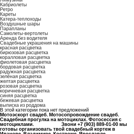
Кабриолеты
Ретро
Кареты
Катера-теплоходы
Воздушные шары
Парапланы
Самолеты-вертолеты
Аренда без водителя
Свадебные украшения на машины
красная расцветка
бирюзовая расцветка
коралловая расцветка
фиолетовая расцветка
бордовая расцветка
радужная расцветка
зелёная расцветка
желтая расцветка
розовая расцветка
коричневая расцветка
синяя расцветка
бежевая расцветка
выписка из роддома
В этой категории пока нет предложений
Мотоэскорт свадеб. Мотосопровождение свадеб.
Свадебная прогулка на мотоциклах. Фотосессия с
мотоциклами. Звони +7 (903) 889-01-00 мы
готовы организовать твой свадебный кортеж в
Иванове, Владимире, Костроме, Ярославле