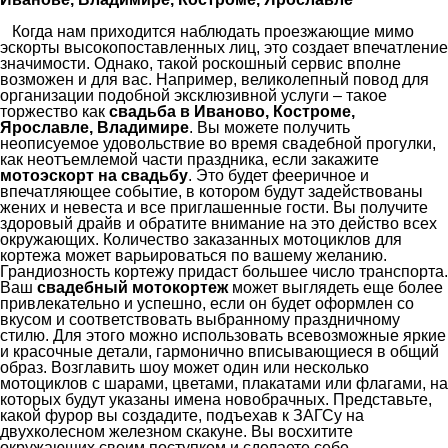
Когда нам приходится наблюдать проезжающие мимо
эскорты высокопоставленных лиц, это создает впечатление
значимости. Однако, такой роскошный сервис вполне
возможен и для вас. Например, великолепный повод для
организации подобной эксклюзивной услуги – такое
торжество как
свадьба в Иваново, Костроме,
Ярославле, Владимире
. Вы можете получить
неописуемое удовольствие во время свадебной прогулки,
как неотъемлемой части праздника, если закажите
мотоэскорт на свадьбу
. Это будет фееричное и
впечатляющее событие, в котором будут задействованы
жених и невеста и все приглашенные гости. Вы получите
здоровый драйв и обратите внимание на это действо всех
окружающих. Количество заказанных мотоциклов для
кортежа может варьироваться по вашему желанию.
Грандиозность кортежу придаст большее число транспорта.
Ваш
свадебный
мотокортеж
может выглядеть еще более
привлекательно и успешно, если он будет оформлен со
вкусом и соответствовать выбранному праздничному
стилю. Для этого можно использовать всевозможные яркие
и красочные детали, гармонично вписывающиеся в общий
образ. Возглавить шоу может один или несколько
мотоциклов с шарами, цветами, плакатами или флагами, на
которых будут указаны имена новобрачных. Представьте,
какой фурор вы создадите, подъехав к ЗАГСу на
двухколесном железном скакуне. Вы восхитите
окружающих своим поступком и сделаете себе